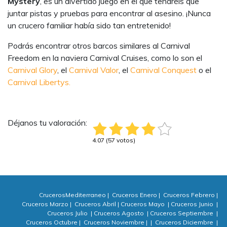
Mystery
, es un divertido juego en el que tendréis que
juntar pistas y pruebas para encontrar al asesino. ¡Nunca
un crucero familiar había sido tan entretenido!
Podrás encontrar otros barcos similares al Carnival
Freedom en la naviera Carnival Cruises, como lo son el
Carnival Glory
, el
Carnival Valor
, el
Carnival Conquest
o el
Carnival Libertys.
Déjanos tu valoración:
4.07 (57 votos)
CrucerosMediterraneo
|
Cruceros Enero
|
Cruceros Febrero
|
Cruceros Marzo
|
Cruceros Abril
|
Cruceros Mayo
|
Cruceros Junio
|
Cruceros Julio
|
Cruceros Agosto
|
Cruceros Septiembre
|
Cruceros Octubre
|
Cruceros Noviembre
|
|
Cruceros Diciembre
|