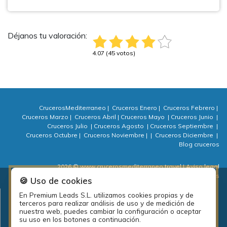
Déjanos tu valoración:
4.07 (45 votos)
CrucerosMediterraneo
|
Cruceros Enero
|
Cruceros Febrero
|
Cruceros Marzo
|
Cruceros Abril
|
Cruceros Mayo
|
Cruceros Junio
|
Cruceros Julio
|
Cruceros Agosto
|
Cruceros Septiembre
|
Cruceros Octubre
|
Cruceros Noviembre
|
|
Cruceros Diciembre
|
Blog cruceros
2026 © www.crucerosmediterraneo.travel
| Aviso legal
| Política de privacidad
| Política de cookies
| ⚙ Cookies
🍪 Uso de cookies
En Premium Leads S.L. utilizamos cookies propias y de
Plan de empleo local de la diputación de A Coruña: PEL Emprende
terceros para realizar análisis de uso y de medición de
actividades 2018.
nuestra web, puedes cambiar la configuración o aceptar
su uso en los botones a continuación.