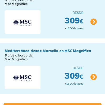
6 días
a bordo del
Msc Magnifica
DESDE
309
€
+150€ de tasas
Mediterráneo desde Marsella en MSC Magnifica
6 días
a bordo del
Msc Magnifica
DESDE
309
€
+150€ de tasas