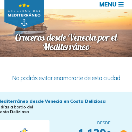
MENU
Cruceros desde Venecia por el
Mediterráneo
No podrás evitar enamorarte de esta ciudad
editerráneo desde Venecia en Costa Deliziosa
 días
a bordo del
osta Deliziosa
DESDE