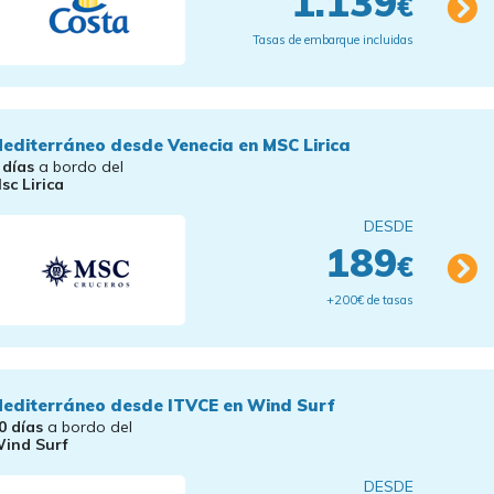
1.139
€
Tasas de embarque incluidas
editerráneo desde Venecia en MSC Lirica
 días
a bordo del
sc Lirica
DESDE
189
€
+200€ de tasas
editerráneo desde ITVCE en Wind Surf
0 días
a bordo del
ind Surf
DESDE