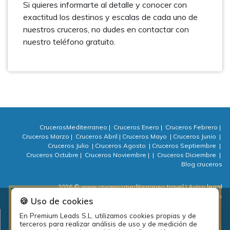
Si quieres informarte al detalle y conocer con
exactitud los destinos y escalas de cada uno de
nuestros cruceros, no dudes en contactar con
nuestro teléfono gratuito.
CrucerosMediterraneo
|
Cruceros Enero
|
Cruceros Febrero
|
Cruceros Marzo
|
Cruceros Abril
|
Cruceros Mayo
|
Cruceros Junio
|
Cruceros Julio
|
Cruceros Agosto
|
Cruceros Septiembre
|
Cruceros Octubre
|
Cruceros Noviembre
|
|
Cruceros Diciembre
|
Blog cruceros
2026 © www.crucerosmediterraneo.travel
| Aviso legal
| Política de privacidad
| Política de cookies
| ⚙ Cookies
🍪 Uso de cookies
En Premium Leads S.L. utilizamos cookies propias y de
Plan de empleo local de la diputación de A Coruña: PEL Emprende
terceros para realizar análisis de uso y de medición de
actividades 2018.