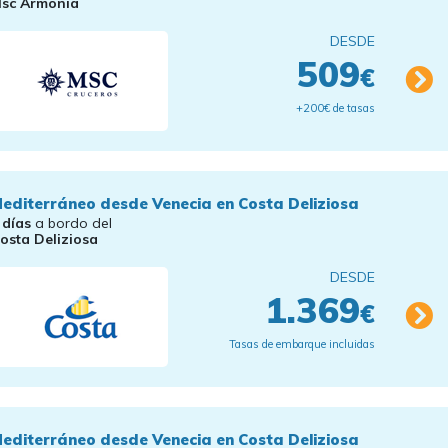
sc Armonia
DESDE
509
€
+200€ de tasas
editerráneo desde Venecia en Costa Deliziosa
 días
a bordo del
osta Deliziosa
DESDE
1.369
€
Tasas de embarque incluidas
editerráneo desde Venecia en Costa Deliziosa