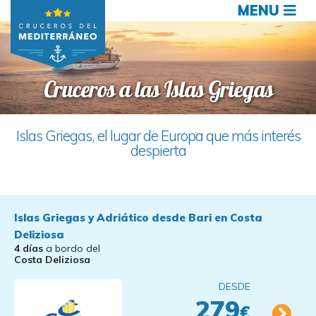
MENU
Cruceros a las Islas Griegas
Islas Griegas, el lugar de Europa que más interés
despierta
Islas Griegas y Adriático desde Bari en Costa
Deliziosa
4 días
a bordo del
Costa Deliziosa
DESDE
279
€