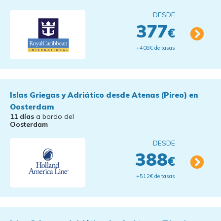
DESDE
377
€
+408€ de tasas
Islas Griegas y Adriático desde Atenas (Pireo) en
Oosterdam
11 días
a bordo del
Oosterdam
DESDE
388
€
+512€ de tasas