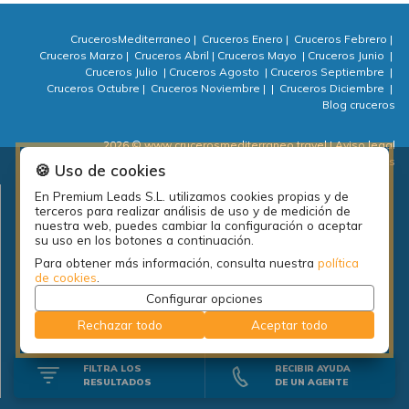
CrucerosMediterraneo
|
Cruceros Enero
|
Cruceros Febrero
|
Cruceros Marzo
|
Cruceros Abril
|
Cruceros Mayo
|
Cruceros Junio
|
Cruceros Julio
|
Cruceros Agosto
|
Cruceros Septiembre
|
Cruceros Octubre
|
Cruceros Noviembre
|
|
Cruceros Diciembre
|
Blog cruceros
2026 © www.crucerosmediterraneo.travel
| Aviso legal
| Política de privacidad
| Política de cookies
| ⚙ Cookies
🍪 Uso de cookies
En Premium Leads S.L. utilizamos cookies propias y de
Plan de empleo local de la diputación de A Coruña: PEL Emprende
terceros para realizar análisis de uso y de medición de
actividades 2018.
nuestra web, puedes cambiar la configuración o aceptar
su uso en los botones a continuación.
Para obtener más información, consulta nuestra
política
de cookies
.
Configurar opciones
Rechazar todo
Aceptar todo
FILTRA LOS
RECIBIR AYUDA
RESULTADOS
DE UN AGENTE