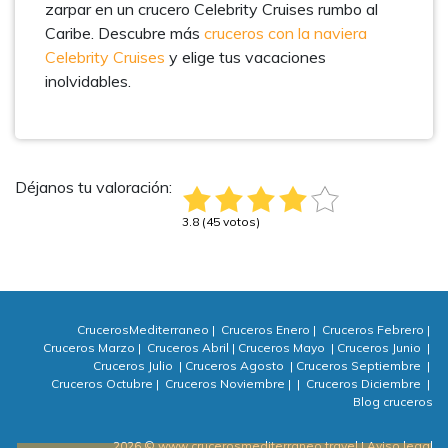
zarpar en un crucero Celebrity Cruises rumbo al
Caribe. Descubre más
cruceros con la naviera
Celebrity Cruises
y elige tus vacaciones
inolvidables.
Déjanos tu valoración:
3.8 (45 votos)
CrucerosMediterraneo
|
Cruceros Enero
|
Cruceros Febrero
|
Cruceros Marzo
|
Cruceros Abril
|
Cruceros Mayo
|
Cruceros Junio
|
Cruceros Julio
|
Cruceros Agosto
|
Cruceros Septiembre
|
Cruceros Octubre
|
Cruceros Noviembre
|
|
Cruceros Diciembre
|
Blog cruceros
2026 © www.crucerosmediterraneo.travel
| Aviso legal