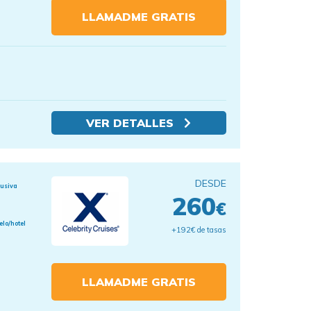
LLAMADME GRATIS
VER DETALLES
DESDE
lusiva
260
€
elo/hotel
+192€ de tasas
LLAMADME GRATIS