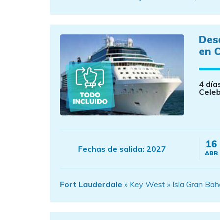
Des
en C
4 día
Celeb
16
Fechas de salida:
2027
ABR
Fort Lauderdale
» Key West » Isla Gran Bah