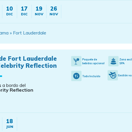
10
17
19
26
DIC
DIC
NOV
NOV
ama » Fort Lauderdale
de Fort Lauderdale
Paquete de
Zona exc
bebidas opcional
SPA
elebrity Reflection
Gestión vu
Todo Incluido
s
a bordo del
rity Reflection
18
JUN