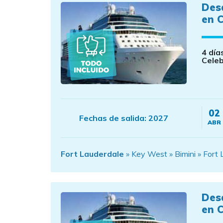
Des
en C
4 día
Celeb
02
Fechas de salida:
2027
ABR
Fort Lauderdale
» Key West » Bimini » Fort 
Des
en C