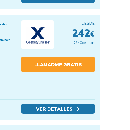
DESDE
lusiva
242
€
elo/hotel
+234€ de tasas
LLAMADME GRATIS
VER DETALLES