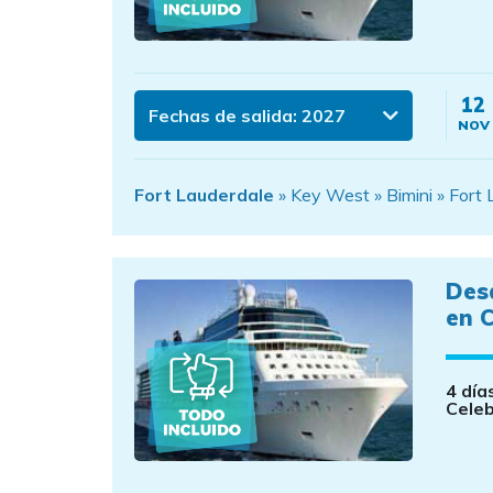
12
Fechas de salida:
2027
NOV
Fort Lauderdale
» Key West » Bimini » Fort 
Des
en C
4 día
Celeb