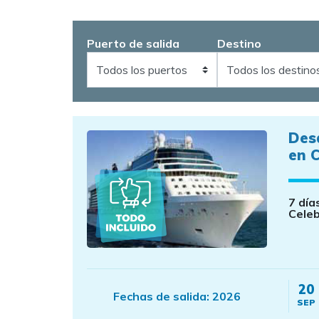
Puerto de salida
Destino
Des
en C
7 día
Celeb
20
Fechas de salida:
2026
SEP