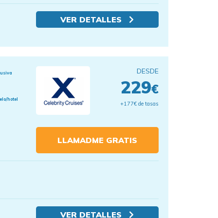
VER DETALLES
DESDE
lusiva
229
€
elo/hotel
+177€ de tasas
LLAMADME GRATIS
VER DETALLES