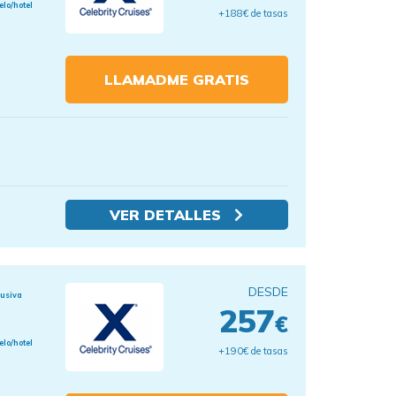
elo/hotel
+188€ de tasas
LLAMADME GRATIS
VER DETALLES
DESDE
lusiva
257
€
elo/hotel
+190€ de tasas