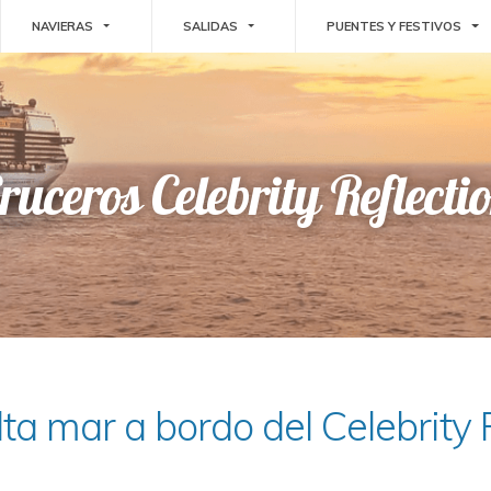
E DROPDOWN
TOGGLE DROPDOWN
TOGGLE DROPDOWN
TO
NAVIERAS
SALIDAS
PUENTES Y FESTIVOS
ruceros Celebrity Reflecti
lta mar a bordo del Celebrity 