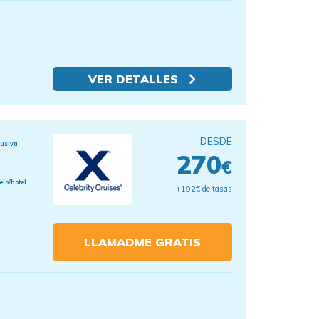
VER DETALLES
DESDE
lusiva
270
€
elo/hotel
+192€ de tasas
LLAMADME GRATIS