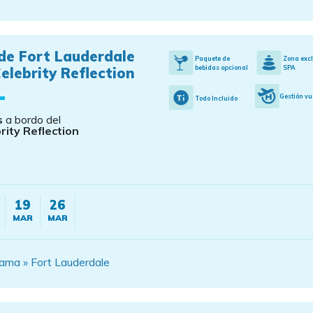
de Fort Lauderdale
Paquete de
Zona exc
bebidas opcional
SPA
elebrity Reflection
Gestión vu
Todo Incluido
s
a bordo del
rity Reflection
19
26
MAR
MAR
ama » Fort Lauderdale