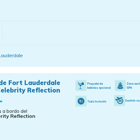
Lauderdale
de Fort Lauderdale
Paquete de
Zona exc
bebidas opcional
SPA
elebrity Reflection
Gestión vu
Todo Incluido
s
a bordo del
rity Reflection