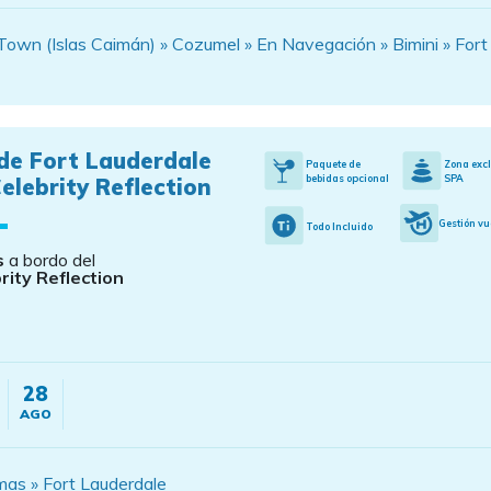
own (Islas Caimán) » Cozumel » En Navegación » Bimini » Fort
de Fort Lauderdale
Paquete de
Zona exc
bebidas opcional
SPA
elebrity Reflection
Gestión vu
Todo Incluido
s
a bordo del
rity Reflection
28
AGO
as » Fort Lauderdale