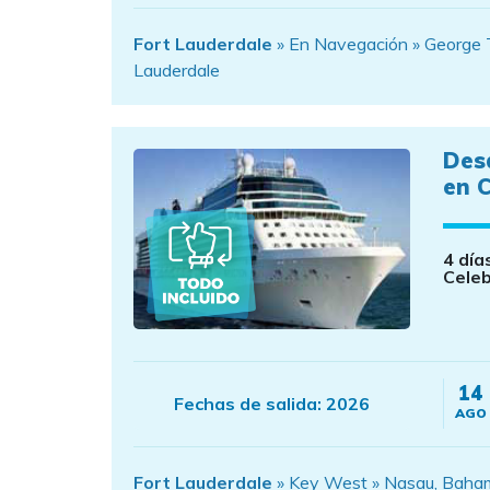
Fort Lauderdale
» En Navegación » George T
Lauderdale
Des
en C
4 día
Celeb
14
Fechas de salida:
2026
AGO
Fort Lauderdale
» Key West » Nasau, Baham