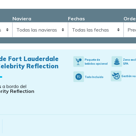
Naviera
Fechas
Orde
de Fort Lauderdale
Paquete de
Zona exc
bebidas opcional
SPA
elebrity Reflection
Gestión vu
Todo Incluido
s
a bordo del
rity Reflection