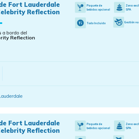
de Fort Lauderdale
Paquete de
Zona exc
bebidas opcional
SPA
elebrity Reflection
Gestión vu
Todo Incluido
s
a bordo del
rity Reflection
Lauderdale
de Fort Lauderdale
Paquete de
Zona exc
bebidas opcional
SPA
elebrity Reflection