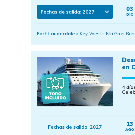
03
Fechas de salida:
2027
DIC
Fort Lauderdale
» Key West » Isla Gran Bah
Des
en C
4 día
Celeb
13
Fechas de salida:
2027
AGO