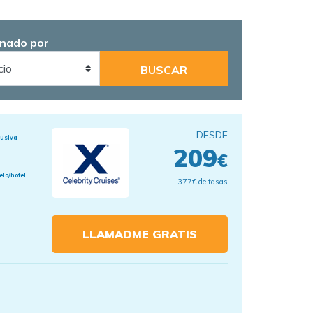
nado por
DESDE
lusiva
209
€
elo/hotel
+377€ de tasas
LLAMADME GRATIS