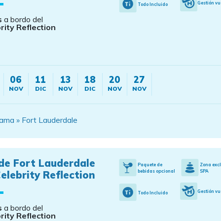
Gestión vu
Todo Incluido
s
a bordo del
rity Reflection
06
11
13
18
20
27
NOV
DIC
NOV
DIC
NOV
NOV
ama » Fort Lauderdale
de Fort Lauderdale
Paquete de
Zona exc
bebidas opcional
SPA
elebrity Reflection
Gestión vu
Todo Incluido
s
a bordo del
rity Reflection