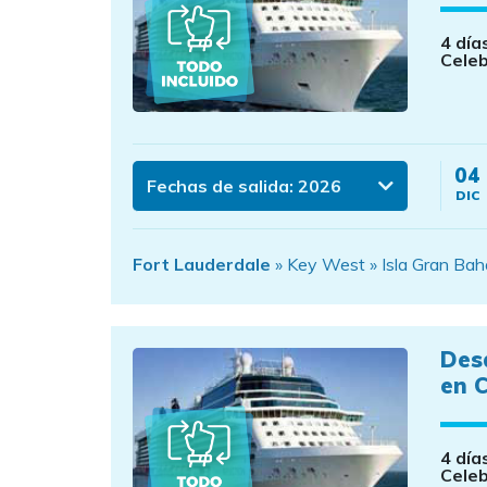
4 día
Celeb
04
Fechas de salida:
2026
DIC
Fort Lauderdale
» Key West » Isla Gran Bah
Des
en C
4 día
Celeb