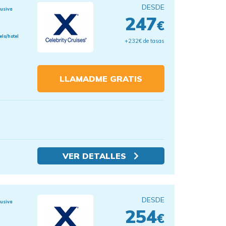
DESDE
lusiva
247
€
elo/hotel
+232€ de tasas
LLAMADME GRATIS
VER DETALLES
DESDE
lusiva
254
€