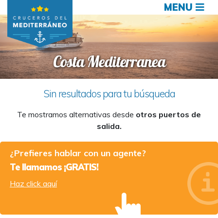
MENU
Costa Mediterranea
Sin resultados para tu búsqueda
Te mostramos alternativas desde
otros puertos de
salida.
¿Prefieres hablar con un agente?
Te llamamos ¡GRATIS!
Haz click aquí