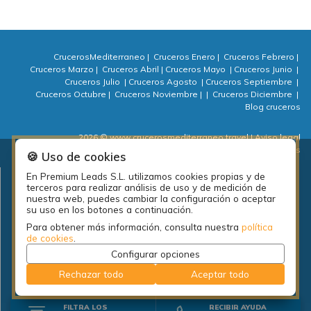
CrucerosMediterraneo
|
Cruceros Enero
|
Cruceros Febrero
|
Cruceros Marzo
|
Cruceros Abril
|
Cruceros Mayo
|
Cruceros Junio
|
Cruceros Julio
|
Cruceros Agosto
|
Cruceros Septiembre
|
Cruceros Octubre
|
Cruceros Noviembre
|
|
Cruceros Diciembre
|
Blog cruceros
2026 © www.crucerosmediterraneo.travel
| Aviso legal
| Política de privacidad
| Política de cookies
| ⚙ Cookies
🍪 Uso de cookies
En Premium Leads S.L. utilizamos cookies propias y de
Plan de empleo local de la diputación de A Coruña: PEL Emprende
terceros para realizar análisis de uso y de medición de
actividades 2018.
nuestra web, puedes cambiar la configuración o aceptar
su uso en los botones a continuación.
Para obtener más información, consulta nuestra
política
de cookies
.
Configurar opciones
Rechazar todo
Aceptar todo
FILTRA LOS
RECIBIR AYUDA