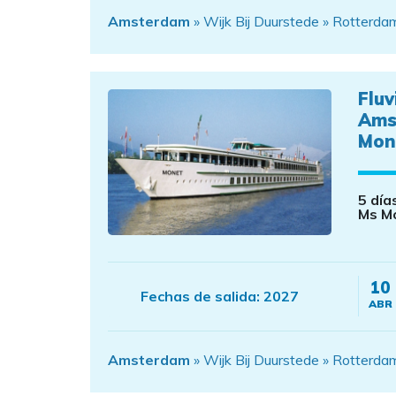
Amsterdam
» Wijk Bij Duurstede » Rotterd
Fluv
Ams
Mon
5 día
Ms M
10
Fechas de salida:
2027
ABR
Amsterdam
» Wijk Bij Duurstede » Rotterd