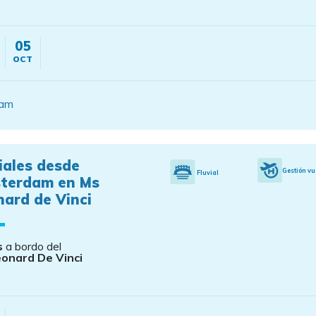
05
OCT
dam
iales desde
Gestión vu
Fluvial
terdam en Ms
ard de Vinci
s
a bordo del
onard De Vinci