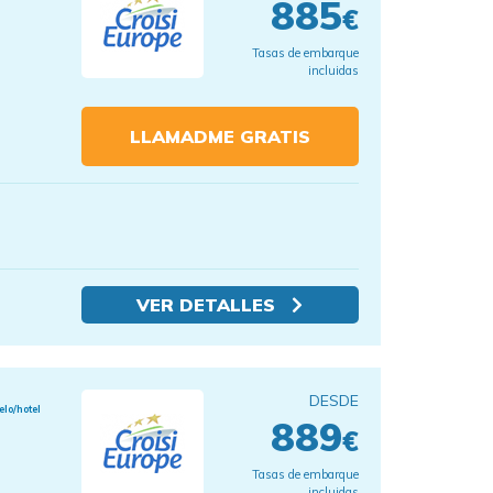
885
€
Tasas de embarque
incluidas
LLAMADME GRATIS
VER DETALLES
DESDE
elo/hotel
889
€
Tasas de embarque
incluidas