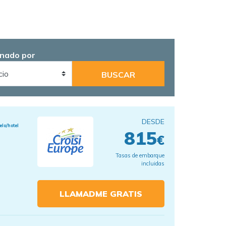
nado por
DESDE
elo/hotel
815
€
Tasas de embarque
incluidas
LLAMADME GRATIS