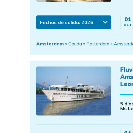
01
Fechas de salida:
2026
OCT
Amsterdam
» Gouda » Rotterdam » Amster
Fluv
Ams
Leon
5 día
Ms Le