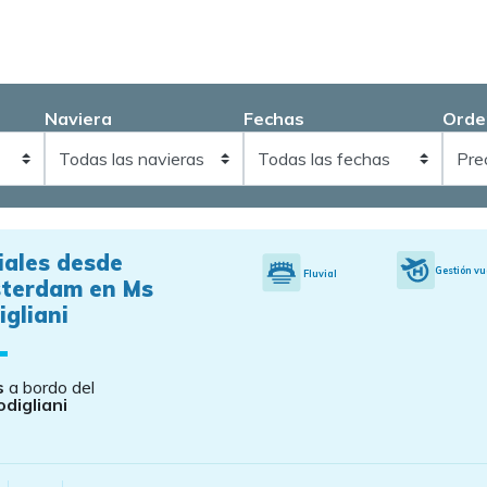
Naviera
Fechas
Orde
iales desde
Gestión vu
Fluvial
terdam en Ms
gliani
s
a bordo del
digliani