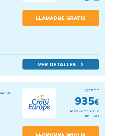
LLAMADME GRATIS
VER DETALLES
DESDE
elo/hotel
935
€
Tasas de embarque
incluidas
LLAMADME GRATIS