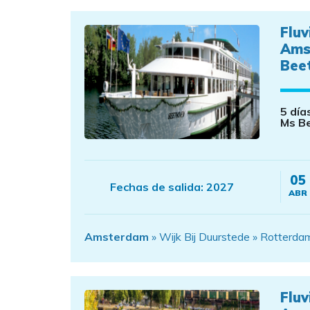
Fluv
Ams
Bee
5 día
Ms B
05
Fechas de salida:
2027
ABR
Amsterdam
» Wijk Bij Duurstede » Rotterd
Fluv