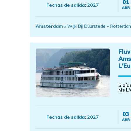
01
Fechas de salida:
2027
ABR
Amsterdam
» Wijk Bij Duurstede » Rotterd
Fluv
Ams
L'E
5 día
Ms L'
03
Fechas de salida:
2027
ABR