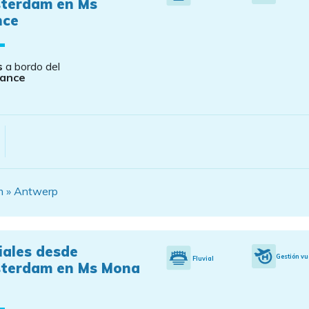
terdam en Ms
nce
s
a bordo del
rance
am » Antwerp
iales desde
Gestión vu
Fluvial
terdam en Ms Mona