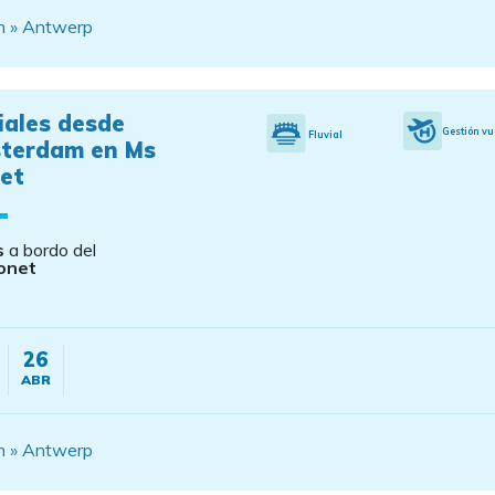
am » Antwerp
iales desde
Gestión vu
Fluvial
terdam en Ms
et
s
a bordo del
onet
26
ABR
am » Antwerp