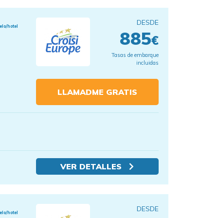
DESDE
elo/hotel
885
€
Tasas de embarque
incluidas
LLAMADME GRATIS
VER DETALLES
DESDE
elo/hotel