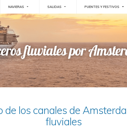
E DROPDOWN
TOGGLE DROPDOWN
TOGGLE DROPDOWN
TO
NAVIERAS
SALIDAS
PUENTES Y FESTIVOS
eros fluviales por Amst
o de los canales de Amsterda
fluviales