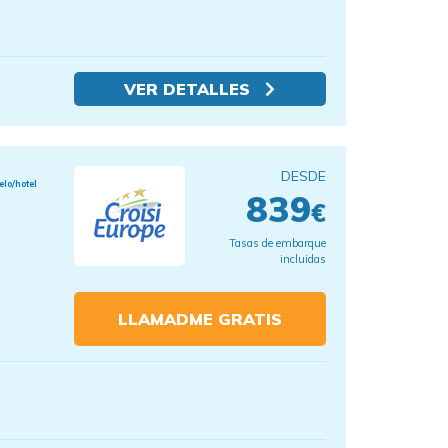
VER DETALLES
DESDE
elo/hotel
839
€
Tasas de embarque
incluidas
LLAMADME GRATIS