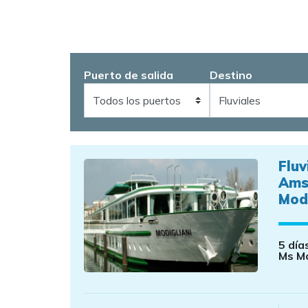
Puerto de salida
Destino
Fluv
Ams
Modi
5 día
Ms Mo