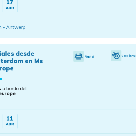
17
ABR
am » Antwerp
iales desde
Gestión vu
Fluvial
terdam en Ms
urope
s
a bordo del
europe
11
ABR