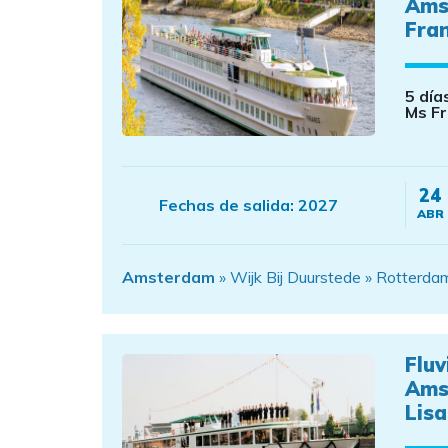
Ams
Fra
5 día
Ms F
24
Fechas de salida:
2027
ABR
Amsterdam
» Wijk Bij Duurstede » Rotterd
Fluv
Ams
Lisa