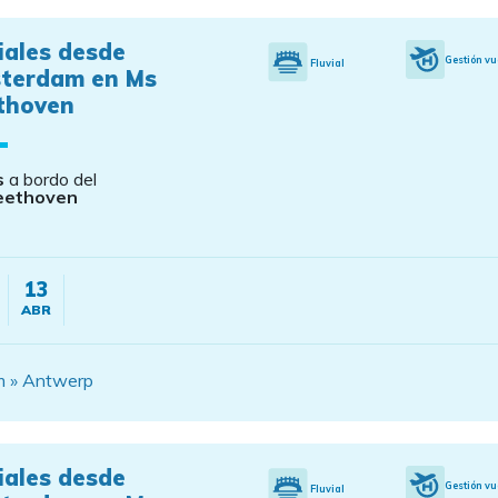
iales desde
Gestión vu
Fluvial
terdam en Ms
thoven
s
a bordo del
eethoven
13
ABR
am » Antwerp
iales desde
Gestión vu
Fluvial