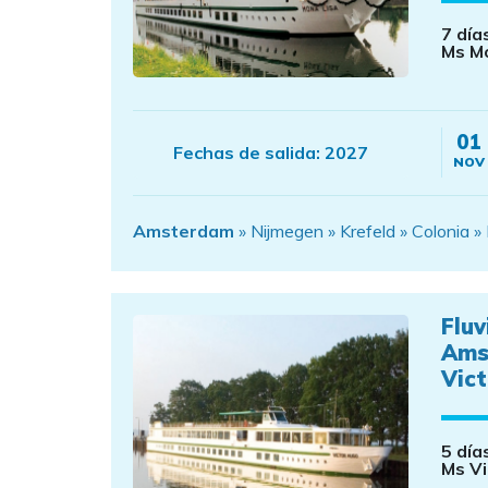
7 día
Ms M
01
Fechas de salida:
2027
NOV
Amsterdam
» Nijmegen » Krefeld » Colonia »
Fluv
Ams
Vic
5 día
Ms Vi