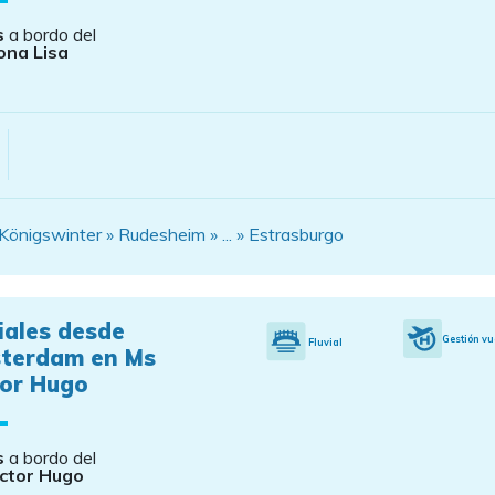
s
a bordo del
ona Lisa
 Königswinter » Rudesheim » ... » Estrasburgo
iales desde
Gestión vu
Fluvial
terdam en Ms
tor Hugo
s
a bordo del
ctor Hugo