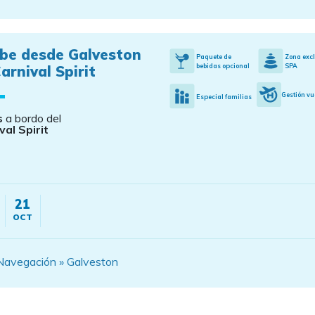
ibe desde Galveston
Paquete de
Zona exc
bebidas opcional
SPA
arnival Spirit
Gestión vu
Especial familias
s
a bordo del
val Spirit
21
OCT
Navegación » Galveston