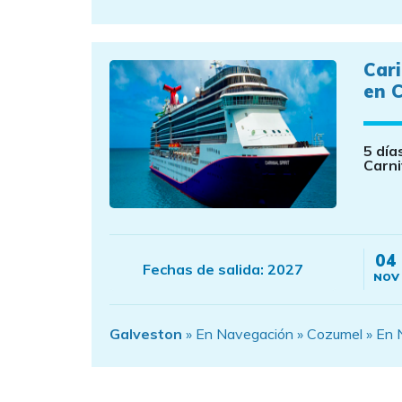
Car
en C
5 día
Carni
04
Fechas de salida:
2027
NOV
Galveston
» En Navegación » Cozumel » En 