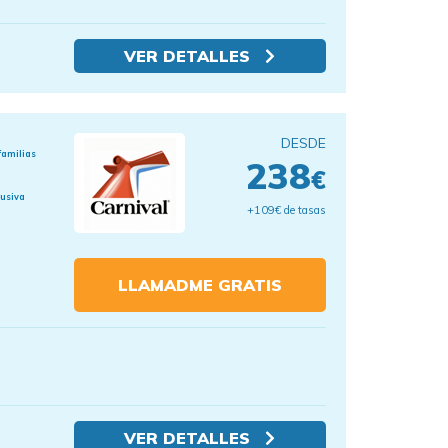
VER DETALLES
DESDE
familias
238
€
lusiva
+109€ de tasas
LLAMADME GRATIS
VER DETALLES