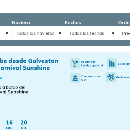
Naviera
Fechas
Orde
ibe desde Galveston
Paquete de
Especial 
bebidas opcional
arnival Sunshine
Zona exclusiva
Gestión vu
SPA
s
a bordo del
val Sunshine
16
20
DIC
DIC