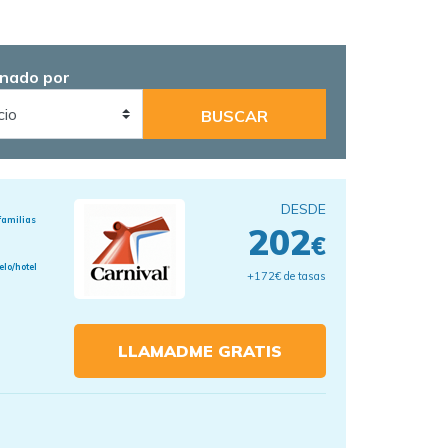
nado por
DESDE
familias
202
€
elo/hotel
+172€ de tasas
LLAMADME GRATIS