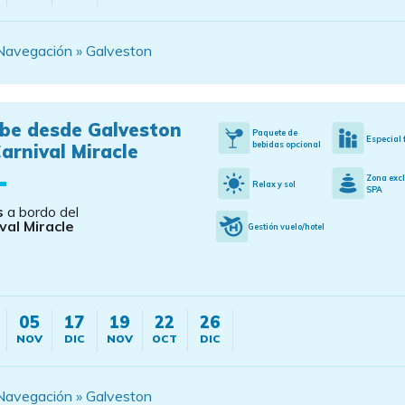
Navegación » Galveston
ibe desde Galveston
Paquete de
Especial 
bebidas opcional
arnival Miracle
Zona exc
Relax y sol
SPA
s
a bordo del
val Miracle
Gestión vuelo/hotel
05
17
19
22
26
NOV
DIC
NOV
OCT
DIC
Navegación » Galveston