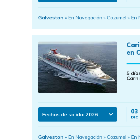
Galveston
» En Navegación » Cozumel » En 
Car
en C
5 día
Carni
03
Fechas de salida:
2026
DIC
Galveston
» En Navegación » Cozumel » En 