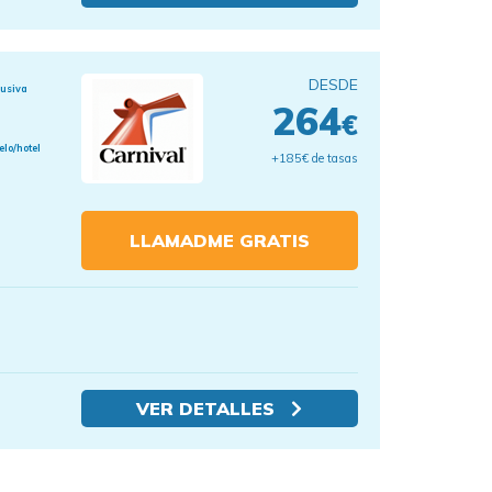
DESDE
lusiva
264
€
elo/hotel
+185€ de tasas
LLAMADME GRATIS
VER DETALLES