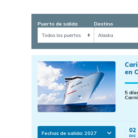
Puerto de salida
Destino
Car
en C
5 día
Carni
02
Fechas de salida:
2027
DIC