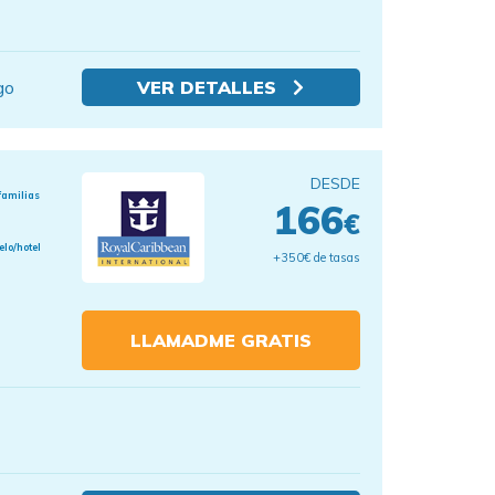
go
VER DETALLES
DESDE
familias
166
€
elo/hotel
+350€ de tasas
LLAMADME GRATIS