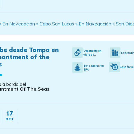
a » En Navegación » Cabo San Lucas » En Navegación » San Die
ibe desde Tampa en
Descuento en
Especial 
viaje de...
hantment of the
s
Zona exclusiva
Gestión vu
SPA
s
a bordo del
antment Of The Seas
17
OCT