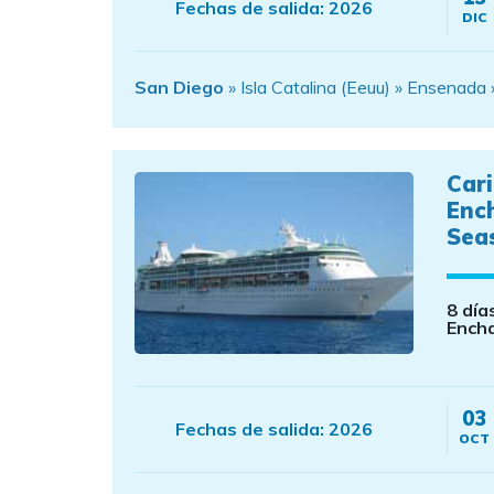
Fechas de salida:
2026
DIC
San Diego
» Isla Catalina (Eeuu) » Ensenad
Car
Enc
Sea
8 día
Ench
03
Fechas de salida:
2026
OCT