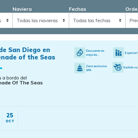
Naviera
Fechas
Orde
de San Diego en
Descuento en
Especial 
viaje de...
enade of the Seas
Zona exclusiva
Gestión vu
SPA
s
a bordo del
nade Of The Seas
25
OCT