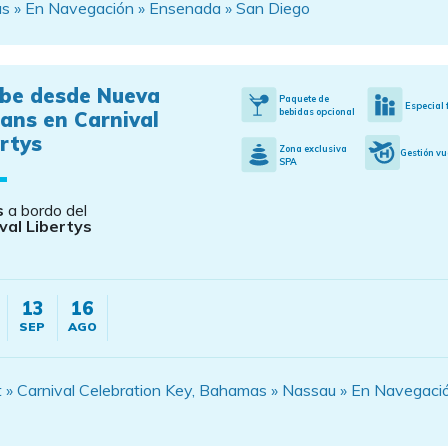
s » En Navegación » Ensenada » San Diego
ibe desde Nueva
Paquete de
Especial 
bebidas opcional
ans en Carnival
rtys
Zona exclusiva
Gestión vu
SPA
s
a bordo del
val Libertys
13
16
SEP
AGO
» Carnival Celebration Key, Bahamas » Nassau » En Navegaci