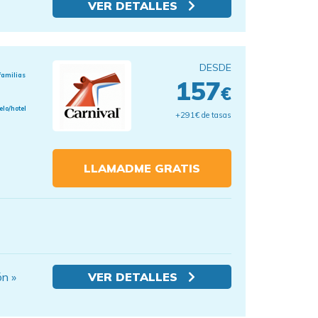
VER DETALLES
DESDE
familias
157
€
elo/hotel
+291€ de tasas
LLAMADME GRATIS
ón »
VER DETALLES