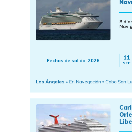
Navi
8 día
Navi
11
Fechas de salida:
2026
SEP
Los Ángeles
» En Navegación » Cabo San Luc
Car
Orle
Libe