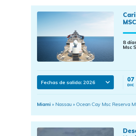
Car
MSC
8 día
Msc 
07
Fechas de salida:
2026
DIC
Miami
» Nassau » Ocean Cay Msc Reserva Ma
Des