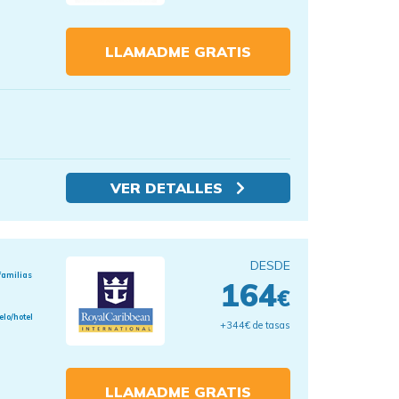
LLAMADME GRATIS
VER DETALLES
DESDE
familias
164
€
elo/hotel
+344€ de tasas
LLAMADME GRATIS