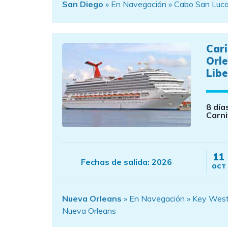
San Diego
» En Navegación » Cabo San Luca
Car
Orle
Libe
8 día
Carni
11
Fechas de salida:
2026
OCT
Nueva Orleans
» En Navegación » Key West 
Nueva Orleans