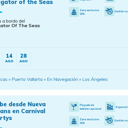
gator of the Seas
Zona exclusiva
Gestión vu
SPA
s
a bordo del
gator Of The Seas
14
28
AGO
AGO
as » Puerto Vallarta » En Navegación » Los Ángeles
ibe desde Nueva
Paquete de
Especial 
bebidas opcional
ans en Carnival
rtys
Zona exclusiva
Gestión vu
SPA