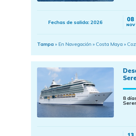
08
Fechas de salida:
2026
NOV
Tampa
» En Navegación » Costa Maya » Cozu
Des
Ser
8 día
Sere
13