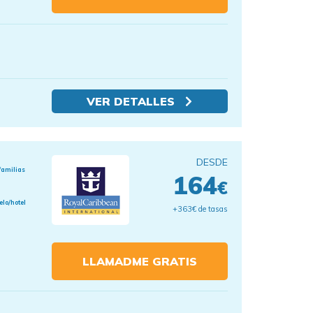
VER DETALLES
DESDE
familias
164
€
elo/hotel
+363€ de tasas
LLAMADME GRATIS