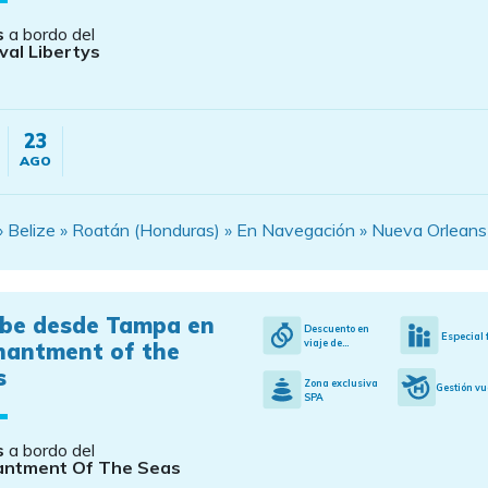
s
a bordo del
val Libertys
23
AGO
 Belize » Roatán (Honduras) » En Navegación » Nueva Orleans
ibe desde Tampa en
Descuento en
Especial 
viaje de...
hantment of the
s
Zona exclusiva
Gestión vu
SPA
s
a bordo del
antment Of The Seas