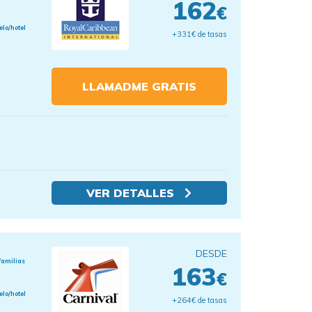
162
€
elo/hotel
+331€ de tasas
LLAMADME GRATIS
VER DETALLES
DESDE
familias
163
€
elo/hotel
+264€ de tasas