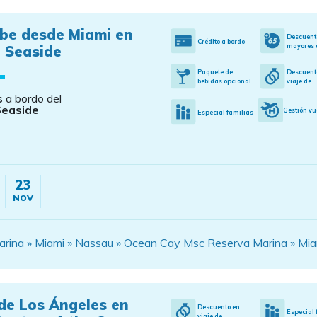
ibe desde Miami en
Descuent
Crédito a bordo
mayores d
 Seaside
Paquete de
Descuent
bebidas opcional
viaje de...
s
a bordo del
Seaside
Gestión vu
Especial familias
23
NOV
rina » Miami » Nassau » Ocean Cay Msc Reserva Marina » Mia
de Los Ángeles en
Descuento en
Especial 
viaje de...