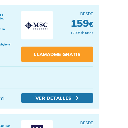
DESDE
o a
e...
159
€
o en
+200€ de tasas
elo/hotel
LLAMADME GRATIS
mi
VER DETALLES
DESDE
familias