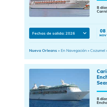
8 día
Carni
08
Fechas de salida:
2026
NOV
Nueva Orleans
» En Navegación » Cozumel »
Car
Enc
Sea
8 día
Ench