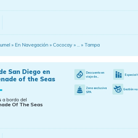
mel » En Navegación » Cococay » ... » Tampa
de San Diego en
Descuento en
Especial 
viaje de...
enade of the Seas
Zona exclusiva
Gestión vu
SPA
s
a bordo del
nade Of The Seas