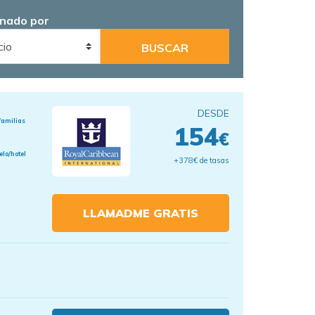
nado por
DESDE
familias
154
€
elo/hotel
+378€ de tasas
LLAMADME GRATIS