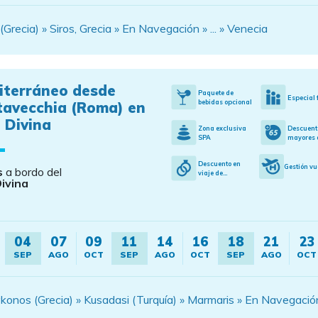
recia) » Siros, Grecia » En Navegación » ... » Venecia
iterráneo desde
Paquete de
Especial 
bebidas opcional
tavecchia (Roma) en
 Divina
Zona exclusiva
Descuent
SPA
mayores d
Descuento en
Gestión vu
s
a bordo del
viaje de...
ivina
04
07
09
11
14
16
18
21
23
SEP
AGO
OCT
SEP
AGO
OCT
SEP
AGO
OCT
nos (Grecia) » Kusadasi (Turquía) » Marmaris » En Navegación »