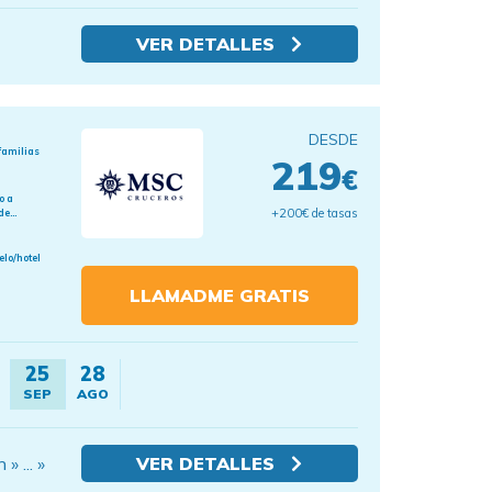
VER DETALLES
DESDE
familias
219
€
o a
+200€ de tasas
e...
elo/hotel
LLAMADME GRATIS
25
28
SEP
AGO
 ... »
VER DETALLES