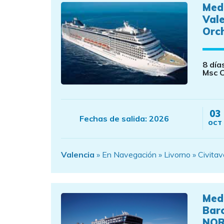
Med
Val
Orc
8 día
Msc 
03
Fechas de salida:
2026
OCT
Valencia
» En Navegación » Livorno » Civitavec
Med
Bar
NOR