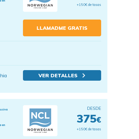
o en
+150€ de tasas
LLAMADME GRATIS
chia
VER DETALLES
DESDE
lusiva
375
€
o en
+150€ de tasas