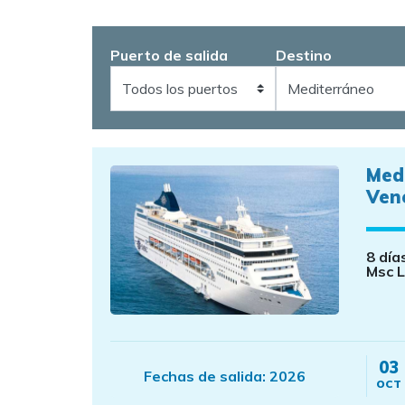
Puerto de salida
Destino
Med
Vene
8 día
Msc L
03
Fechas de salida:
2026
OCT