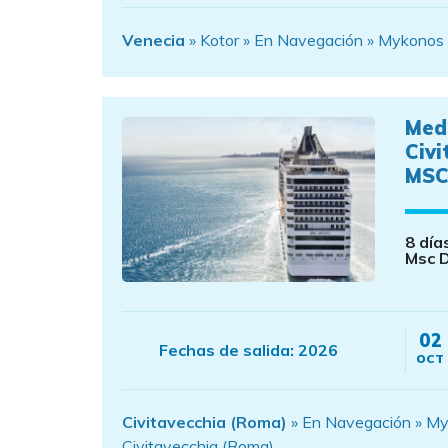
Venecia
» Kotor » En Navegación » Mykonos (G
Med
Civi
MSC
8 día
Msc D
02
Fechas de salida:
2026
OCT
Civitavecchia (Roma)
» En Navegación » Myko
Civitavecchia (Roma)