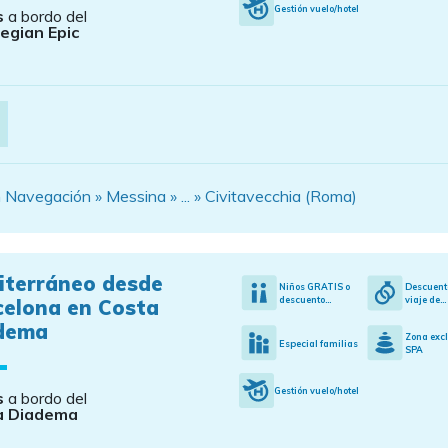
Gestión vuelo/hotel
s
a bordo del
egian Epic
 Navegación » Messina » ... » Civitavecchia (Roma)
iterráneo desde
Niños GRATIS o
Descuent
descuento...
viaje de...
celona en Costa
dema
Zona exc
Especial familias
SPA
Gestión vuelo/hotel
s
a bordo del
a Diadema