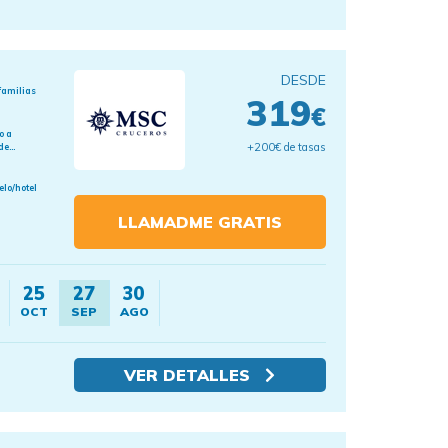
DESDE
familias
319
€
o a
+200€ de tasas
e...
elo/hotel
LLAMADME GRATIS
25
27
30
OCT
SEP
AGO
VER DETALLES