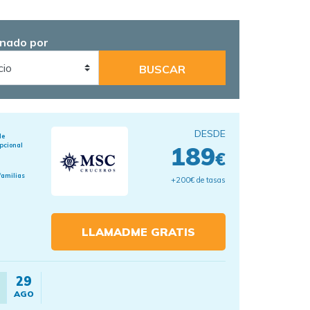
nado por
DESDE
de
pcional
189
€
familias
+200€ de tasas
LLAMADME GRATIS
29
AGO