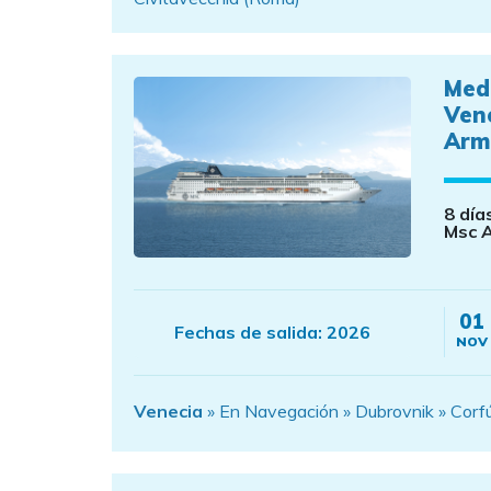
Med
Ven
Arm
8 día
Msc 
01
Fechas de salida:
2026
NOV
Venecia
» En Navegación » Dubrovnik » Corfú » 