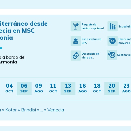
iterráneo desde
Paquete de
Especial 
bebidas opcional
ecia en MSC
onia
Zona exclusiva
Descuent
SPA
mayores d
Descuento en
Gestión vu
s
a bordo del
viaje de...
Armonia
04
06
09
11
13
16
18
20
23
OCT
SEP
AGO
OCT
SEP
AGO
OCT
SEP
AGO
Kotor » Brindisi » ... » Venecia