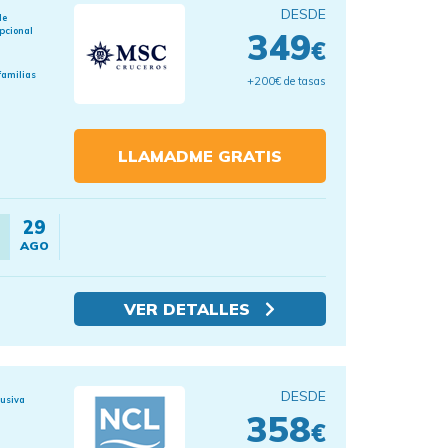
DESDE
de
pcional
349
€
familias
+200€ de tasas
LLAMADME GRATIS
29
AGO
VER DETALLES
DESDE
lusiva
358
€