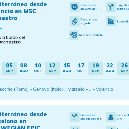
iterráneo desde
Descuento a
Paquete 
mayores de...
bebidas o
encia en MSC
hestra
Descuento en
Especial 
viaje de...
Gestión vuelo/hotel
s
a bordo del
Orchestra
05
08
10
12
15
17
19
22
26
SEP
AGO
OCT
SEP
AGO
OCT
SEP
AGO
SEP
chia (Roma) » Genova (Italia) » Marsella » ... » Valencia
iterráneo desde
Paquete de
Zona exc
bebidas opcional
SPA
celona en
WEGIAN EPIC