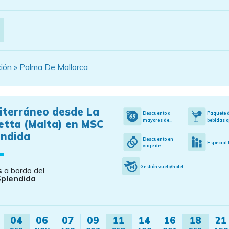
ión » Palma De Mallorca
iterráneo desde La
Descuento a
Paquete 
mayores de...
bebidas o
etta (Malta) en MSC
endida
Descuento en
Especial 
viaje de...
Gestión vuelo/hotel
s
a bordo del
plendida
04
06
07
09
11
14
16
18
21