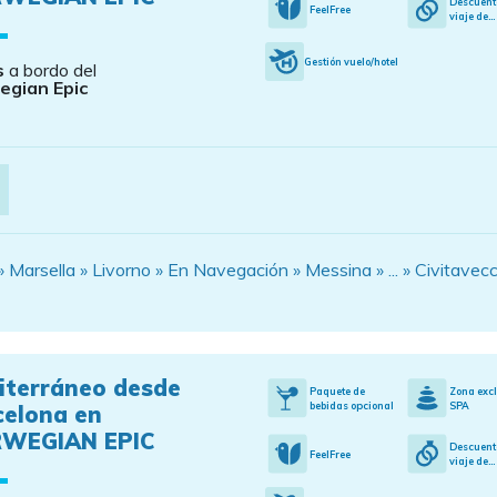
Descuent
FeelFree
viaje de...
Gestión vuelo/hotel
s
a bordo del
egian Epic
 » Marsella » Livorno » En Navegación » Messina » ... » Civitavec
iterráneo desde
Paquete de
Zona exc
bebidas opcional
SPA
celona en
WEGIAN EPIC
Descuent
FeelFree
viaje de...