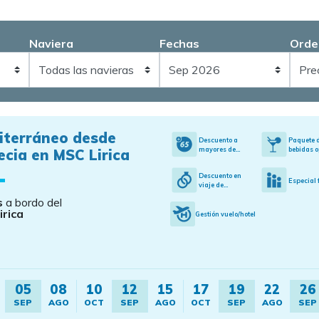
Naviera
Fechas
Orde
iterráneo desde
Descuento a
Paquete 
mayores de...
bebidas o
cia en MSC Lirica
Descuento en
Especial 
viaje de...
s
a bordo del
irica
Gestión vuelo/hotel
05
08
10
12
15
17
19
22
26
SEP
AGO
OCT
SEP
AGO
OCT
SEP
AGO
SEP