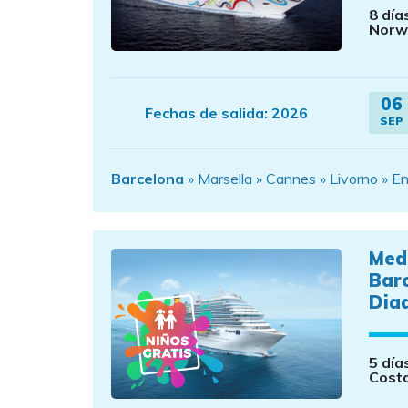
8 día
Norw
06
Fechas de salida:
2026
SEP
Barcelona
» Marsella » Cannes » Livorno » En
Med
Bar
Dia
5 día
Cost