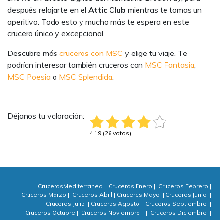
después relajarte en el
Attic Club
mientras te tomas un
aperitivo. Todo esto y mucho más te espera en este
crucero único y excepcional.
Descubre más
cruceros con MSC
y elige tu viaje. Te
podrían interesar también cruceros con
MSC Fantasia
,
MSC Poesia
o
MSC Splendida
.
Déjanos tu valoración:
4.19 (26 votos)
CrucerosMediterraneo
|
Cruceros Enero
|
Cruceros Febrero
|
Cruceros Marzo
|
Cruceros Abril
|
Cruceros Mayo
|
Cruceros Junio
|
Cruceros Julio
|
Cruceros Agosto
|
Cruceros Septiembre
|
Cruceros Octubre
|
Cruceros Noviembre
|
|
Cruceros Diciembre
|