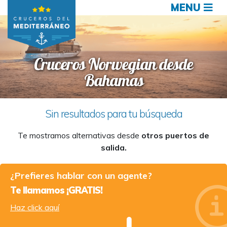
MENU
Cruceros Norwegian desde
Bahamas
Sin resultados para tu búsqueda
Te mostramos alternativas desde
otros puertos de
salida.
¿Prefieres hablar con un agente?
Te llamamos ¡GRATIS!
Haz click aquí