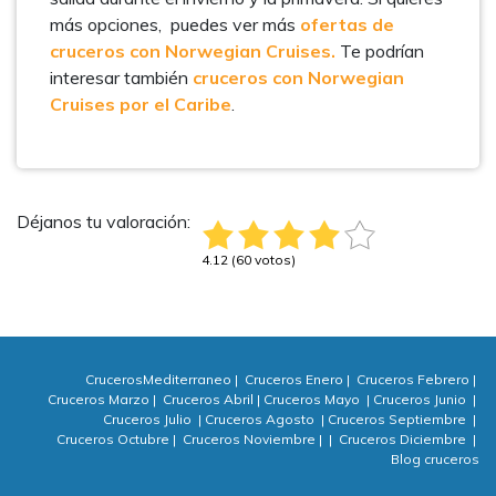
más opciones, puedes ver más
ofertas de
cruceros con Norwegian Cruises.
Te podrían
interesar también
cruceros con Norwegian
Cruises por el Caribe
.
Déjanos tu valoración:
4.12 (60 votos)
CrucerosMediterraneo
|
Cruceros Enero
|
Cruceros Febrero
|
Cruceros Marzo
|
Cruceros Abril
|
Cruceros Mayo
|
Cruceros Junio
|
Cruceros Julio
|
Cruceros Agosto
|
Cruceros Septiembre
|
Cruceros Octubre
|
Cruceros Noviembre
|
|
Cruceros Diciembre
|
Blog cruceros