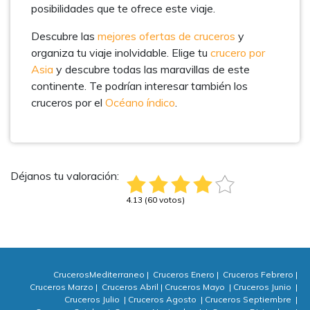
posibilidades que te ofrece este viaje.
Descubre las
mejores ofertas de cruceros
y
organiza tu viaje inolvidable. Elige tu
crucero por
Asia
y descubre todas las maravillas de este
continente. Te podrían interesar también los
cruceros por el
Océano índico
.
Déjanos tu valoración:
4.13 (60 votos)
CrucerosMediterraneo
|
Cruceros Enero
|
Cruceros Febrero
|
Cruceros Marzo
|
Cruceros Abril
|
Cruceros Mayo
|
Cruceros Junio
|
Cruceros Julio
|
Cruceros Agosto
|
Cruceros Septiembre
|