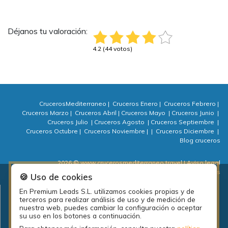
Déjanos tu valoración:
4.2 (44 votos)
CrucerosMediterraneo
|
Cruceros Enero
|
Cruceros Febrero
|
Cruceros Marzo
|
Cruceros Abril
|
Cruceros Mayo
|
Cruceros Junio
|
Cruceros Julio
|
Cruceros Agosto
|
Cruceros Septiembre
|
Cruceros Octubre
|
Cruceros Noviembre
|
|
Cruceros Diciembre
|
Blog cruceros
2026 © www.crucerosmediterraneo.travel
| Aviso legal
| Política de privacidad
| Política de cookies
| ⚙ Cookies
🍪 Uso de cookies
En Premium Leads S.L. utilizamos cookies propias y de
Plan de empleo local de la diputación de A Coruña: PEL Emprende
terceros para realizar análisis de uso y de medición de
actividades 2018.
nuestra web, puedes cambiar la configuración o aceptar
su uso en los botones a continuación.