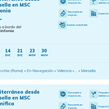
mayores de...
bebidas o
sella en MSC
onia
Descuento en
Especial 
viaje de...
Gestión vuelo/hotel
s
a bordo del
infonia
14
21
23
30
DIC
DIC
NOV
NOV
ecchia (Roma) » En Navegación » Valencia » ... » Marsella
iterráneo desde
Descuento a
Paquete 
mayores de...
bebidas o
sella en MSC
nifica
Descuento en
Especial 
viaje de...