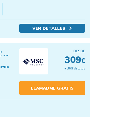
VER DETALLES
DESDE
de
pcional
309
€
familias
+150€ de tasas
LLAMADME GRATIS