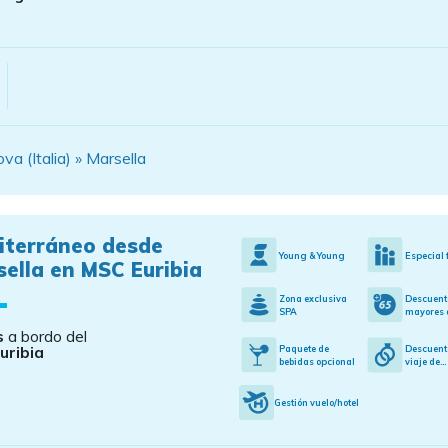
a (Italia) » Marsella
iterráneo desde
Young & Young
Especial 
ella en MSC Euribia
Zona exclusiva
Descuent
SPA
mayores d
s
a bordo del
uribia
Paquete de
Descuent
bebidas opcional
viaje de...
Gestión vuelo/hotel