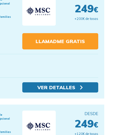
pcional
249
€
familias
+200€ de tasas
LLAMADME GRATIS
VER DETALLES
DESDE
de
pcional
249
€
familias
+120€ de tasas