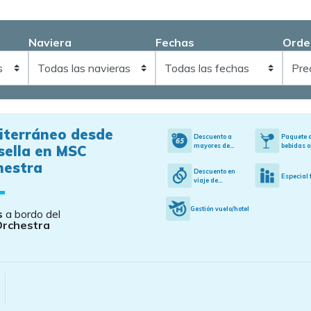
Naviera
Fechas
Orde
iterráneo desde
Descuento a
Paquete 
mayores de...
bebidas o
sella en MSC
hestra
Descuento en
Especial 
viaje de...
Gestión vuelo/hotel
s
a bordo del
Orchestra