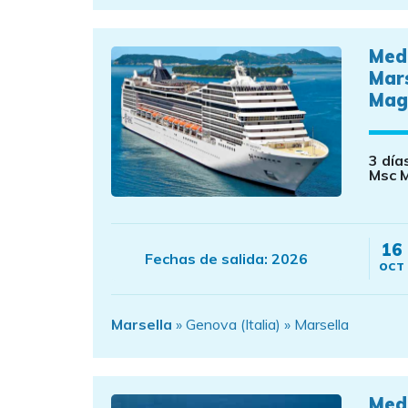
Med
Mar
Mag
3 día
Msc M
16
Fechas de salida:
2026
OCT
Marsella
» Genova (Italia) » Marsella
Med