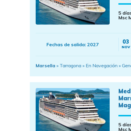
5 día
Msc M
03
Fechas de salida:
2027
NOV
Marsella
» Tarragona » En Navegación » Genov
Med
Mar
Mag
5 día
Msc M