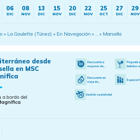
06
08
13
15
20
22
25
27
29
DIC
NOV
DIC
NOV
DIC
NOV
OCT
DIC
NOV
o » La Goulette (Túnez) » En Navegación » ... » Marsella
iterráneo desde
Descuento a
Paquete 
mayores de...
bebidas o
sella en MSC
nifica
Descuento en
Especial 
viaje de...
Gestión vuelo/hotel
s
a bordo del
agnifica