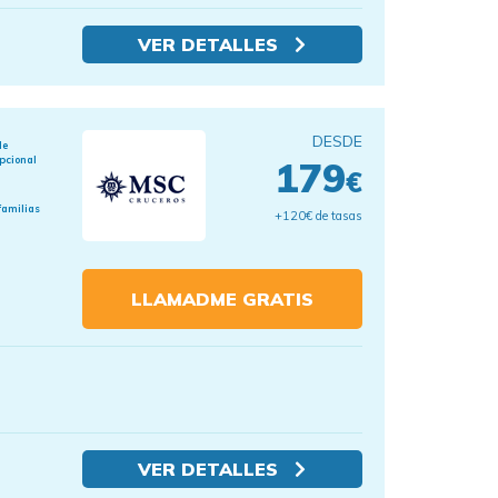
VER DETALLES
DESDE
de
pcional
179
€
familias
+120€ de tasas
LLAMADME GRATIS
VER DETALLES