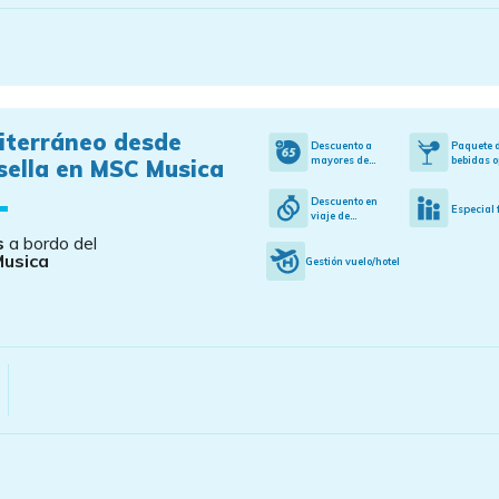
iterráneo desde
Descuento a
Paquete 
mayores de...
bebidas o
sella en MSC Musica
Descuento en
Especial 
viaje de...
s
a bordo del
usica
Gestión vuelo/hotel