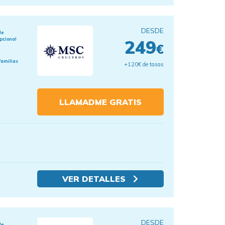
DESDE
de
pcional
249
€
familias
+120€ de tasas
LLAMADME GRATIS
VER DETALLES
DESDE
de