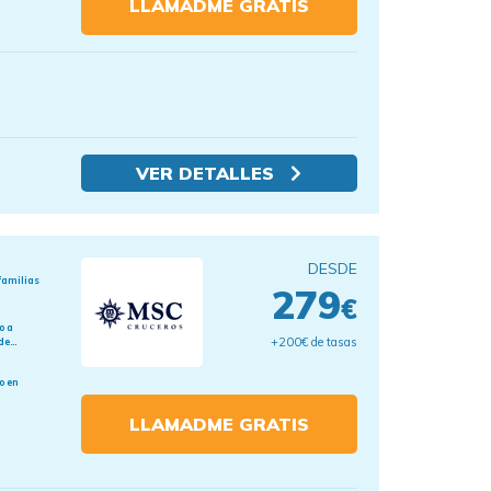
LLAMADME GRATIS
VER DETALLES
DESDE
familias
279
€
o a
+200€ de tasas
e...
o en
LLAMADME GRATIS