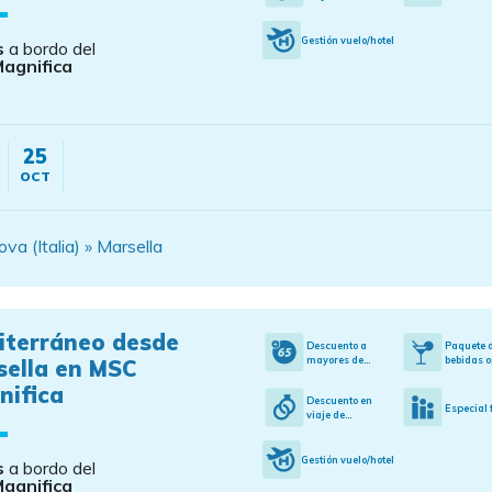
Gestión vuelo/hotel
s
a bordo del
agnifica
25
OCT
a (Italia) » Marsella
iterráneo desde
Descuento a
Paquete 
mayores de...
bebidas o
sella en MSC
nifica
Descuento en
Especial 
viaje de...
Gestión vuelo/hotel
s
a bordo del
agnifica