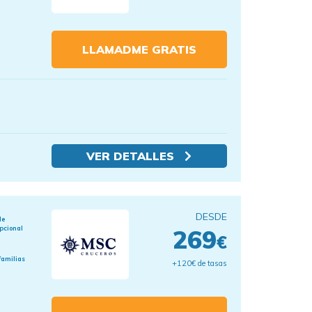
LLAMADME GRATIS
VER DETALLES
DESDE
de
pcional
269
€
familias
+120€ de tasas