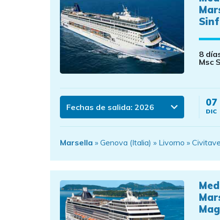
Mar
Sinf
8 día
Msc S
07
Fechas de salida:
2026
DIC
Marsella
» Genova (Italia) » Livorno » Civitav
Med
Mar
Mag