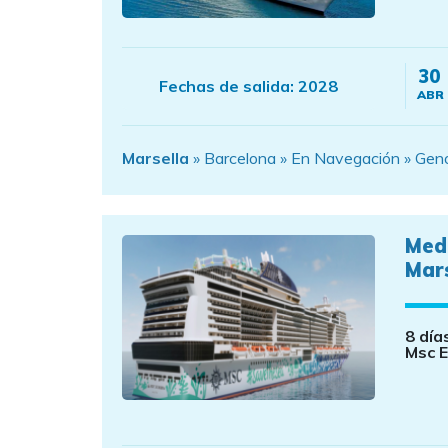
30
Fechas de salida:
2028
ABR
Marsella
» Barcelona » En Navegación » Genov
Med
Mars
8 día
Msc E