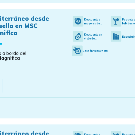
iterráneo desde
Descuento a
Paquete 
mayores de...
bebidas o
sella en MSC
nifica
Descuento en
Especial 
viaje de...
Gestión vuelo/hotel
s
a bordo del
agnifica
iterráneo desde
Descuento a
Paquete 