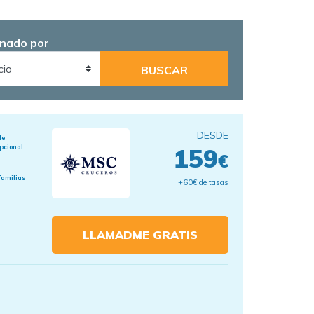
nado por
DESDE
de
pcional
159
€
familias
+60€ de tasas
LLAMADME GRATIS