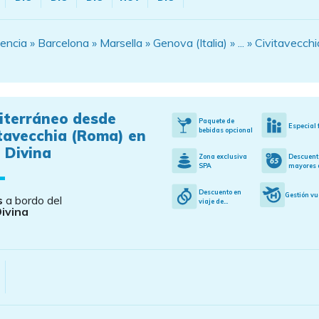
cia » Barcelona » Marsella » Genova (Italia) » ... » Civitavecchi
iterráneo desde
Paquete de
Especial 
bebidas opcional
tavecchia (Roma) en
 Divina
Zona exclusiva
Descuent
SPA
mayores d
Descuento en
Gestión vu
s
a bordo del
viaje de...
ivina