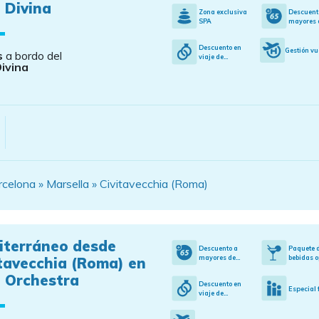
 Divina
Zona exclusiva
Descuent
SPA
mayores d
Descuento en
Gestión vu
s
a bordo del
viaje de...
ivina
celona » Marsella » Civitavecchia (Roma)
iterráneo desde
Descuento a
Paquete 
mayores de...
bebidas o
tavecchia (Roma) en
 Orchestra
Descuento en
Especial 
viaje de...