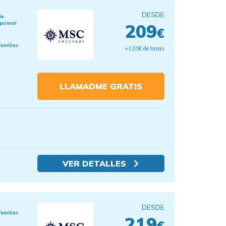
DESDE
de
pcional
209
€
familias
+120€ de tasas
LLAMADME GRATIS
VER DETALLES
DESDE
familias
219
€