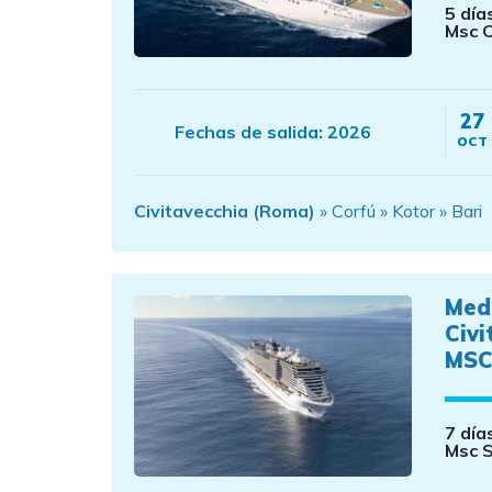
5 día
Msc 
27
Fechas de salida:
2026
OCT
Civitavecchia (Roma)
» Corfú » Kotor » Bari
Med
Civi
MSC
7 día
Msc 