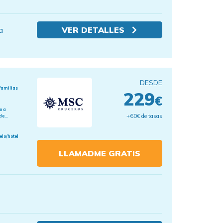
a
VER DETALLES
DESDE
familias
229
€
o a
+60€ de tasas
e...
elo/hotel
LLAMADME GRATIS