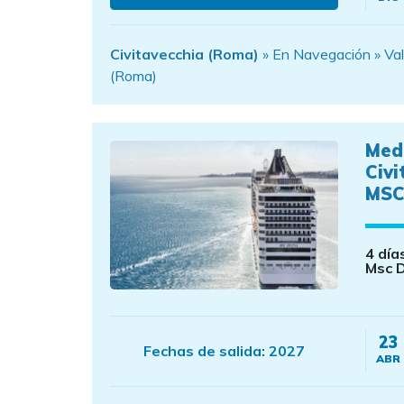
Civitavecchia (Roma)
» En Navegación » Valen
(Roma)
Med
Civi
MSC
4 día
Msc D
23
Fechas de salida:
2027
ABR