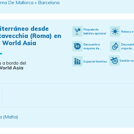
ma De Mallorca » Barcelona
iterráneo desde
Paquete de
Relax y s
bebidas opcional
tavecchia (Roma) en
 World Asia
Descuento a
Descuent
mayores de...
viaje de...
Gestión vu
Especial familias
s
a bordo del
orld Asia
a (Malta)