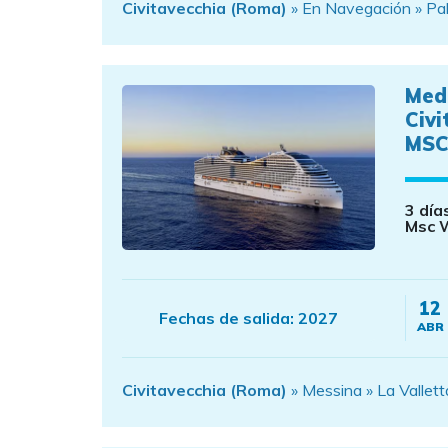
Civitavecchia (Roma)
» En Navegación » Pal
Med
Civi
MSC
3 día
Msc W
12
Fechas de salida:
2027
ABR
Civitavecchia (Roma)
» Messina » La Vallett