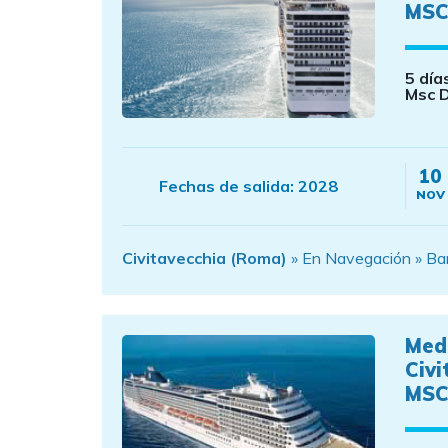
MSC
5 día
Msc D
10
Fechas de salida:
2028
NOV
Civitavecchia (Roma)
» En Navegación » Bar
Med
Civi
MSC