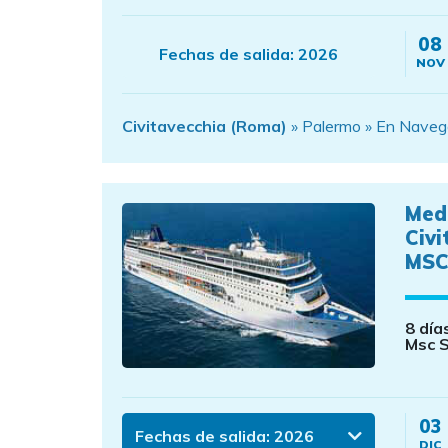
08
Fechas de salida:
2026
NOV
Civitavecchia (Roma)
» Palermo » En Navegac
Med
Civi
MSC
8 día
Msc S
03
Fechas de salida:
2026
DIC