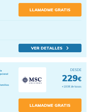
LLAMADME GRATIS
VER DETALLES
DESDE
de
pcional
229
€
familias
+180€ de tasas
LLAMADME GRATIS