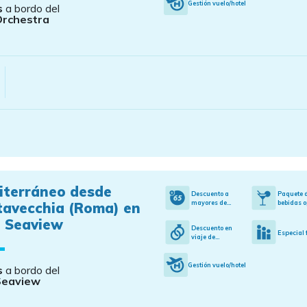
Gestión vuelo/hotel
s
a bordo del
Orchestra
iterráneo desde
Descuento a
Paquete 
mayores de...
bebidas o
tavecchia (Roma) en
 Seaview
Descuento en
Especial 
viaje de...
Gestión vuelo/hotel
s
a bordo del
Seaview