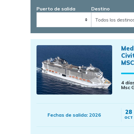
Puerto de salida
Destino
Med
Civi
MSC
4 día
Msc 
28
Fechas de salida:
2026
OCT