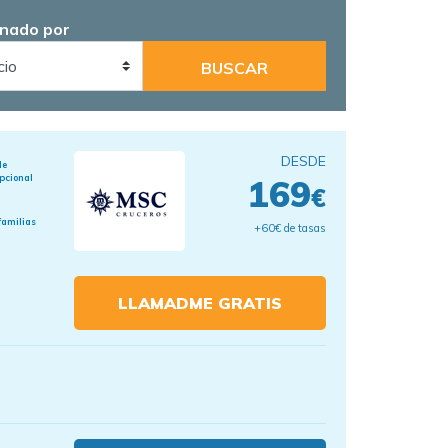
nado por
DESDE
de
pcional
169
€
familias
+60€ de tasas
LLAMADME GRATIS