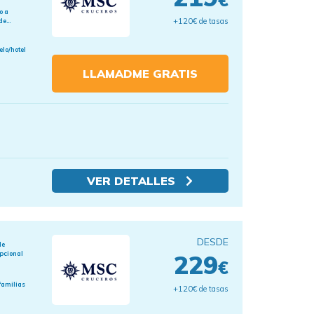
o a
+120€ de tasas
e...
elo/hotel
LLAMADME GRATIS
VER DETALLES
DESDE
de
pcional
229
€
familias
+120€ de tasas