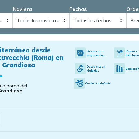
Naviera
Fechas
Orde
iterráneo desde
Descuento a
Paquete 
mayores de...
bebidas o
tavecchia (Roma) en
 Grandiosa
Descuento en
Especial 
viaje de...
Gestión vuelo/hotel
s
a bordo del
Grandiosa