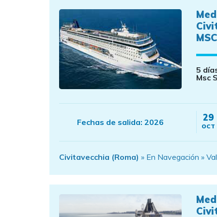
Med
Civi
MSC
5 día
Msc S
29
Fechas de salida:
2026
OCT
Civitavecchia (Roma)
» En Navegación » Val
Med
Civi