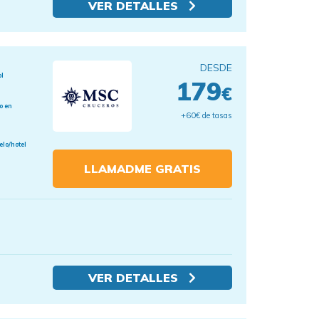
VER DETALLES
DESDE
ol
179
€
o en
+60€ de tasas
elo/hotel
LLAMADME GRATIS
VER DETALLES