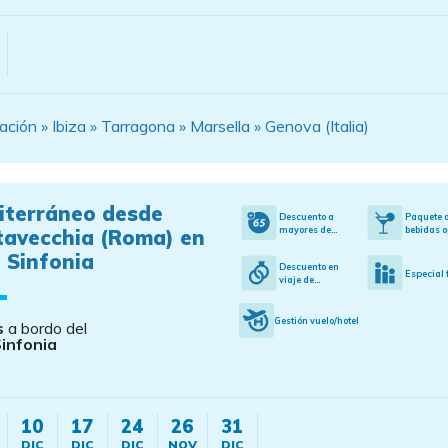
ión » Ibiza » Tarragona » Marsella » Genova (Italia)
iterráneo desde
Descuento a
Paquete 
mayores de...
bebidas o
tavecchia (Roma) en
 Sinfonia
Descuento en
Especial 
viaje de...
Gestión vuelo/hotel
s
a bordo del
infonia
10
17
24
26
31
DIC
DIC
DIC
NOV
DIC