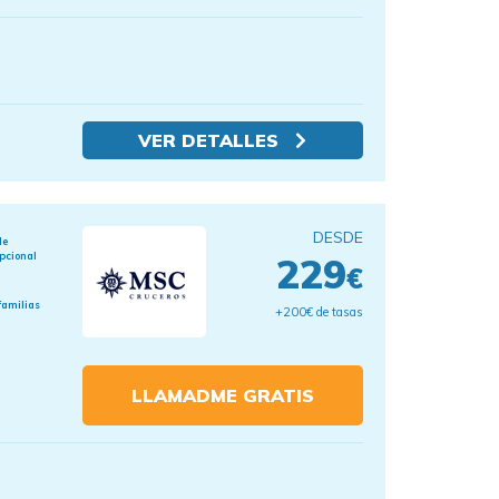
VER DETALLES
DESDE
de
pcional
229
€
familias
+200€ de tasas
LLAMADME GRATIS