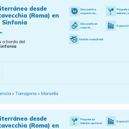
iterráneo desde
Descuento a
Paquete 
mayores de...
bebidas o
tavecchia (Roma) en
 Sinfonia
Descuento en
Especial 
viaje de...
Gestión vuelo/hotel
s
a bordo del
infonia
encia » Tarragona » Marsella
iterráneo desde
Paquete de
Especial 
bebidas opcional
tavecchia (Roma) en