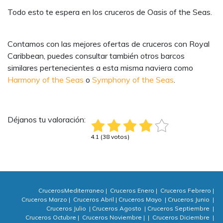
Todo esto te espera en los cruceros de Oasis of the Seas.
Contamos con las mejores ofertas de cruceros con Royal
Caribbean, puedes consultar también otros barcos
similares pertenecientes a esta misma naviera como
Harmony of the Seas
o
Symphony of the Seas
.
Déjanos tu valoración:
4.1 (38 votos)
CrucerosMediterraneo
|
Cruceros Enero
|
Cruceros Febrero
|
Cruceros Marzo
|
Cruceros Abril
|
Cruceros Mayo
|
Cruceros Junio
|
Cruceros Julio
|
Cruceros Agosto
|
Cruceros Septiembre
|
Cruceros Octubre
|
Cruceros Noviembre
|
|
Cruceros Diciembre
|