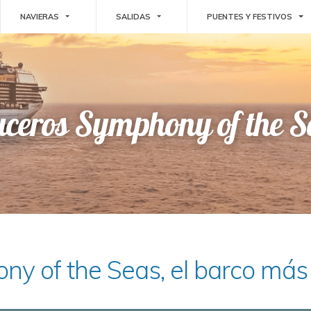
E DROPDOWN
TOGGLE DROPDOWN
TOGGLE DROPDOWN
TO
NAVIERAS
SALIDAS
PUENTES Y FESTIVOS
uceros Symphony of the S
ony of the Seas, el barco má