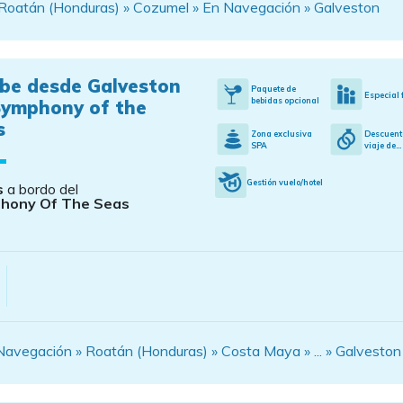
Roatán (Honduras) » Cozumel » En Navegación » Galveston
ibe desde Galveston
Paquete de
Especial 
bebidas opcional
Symphony of the
s
Zona exclusiva
Descuent
SPA
viaje de...
Gestión vuelo/hotel
s
a bordo del
hony Of The Seas
avegación » Roatán (Honduras) » Costa Maya » ... » Galveston