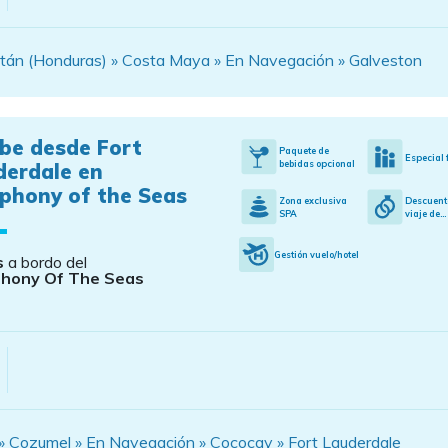
tán (Honduras) » Costa Maya » En Navegación » Galveston
ibe desde Fort
Paquete de
Especial 
bebidas opcional
derdale en
phony of the Seas
Zona exclusiva
Descuent
SPA
viaje de...
Gestión vuelo/hotel
s
a bordo del
hony Of The Seas
» Cozumel » En Navegación » Cococay » Fort Lauderdale