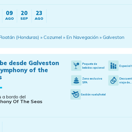
09
20
23
AGO
SEP
AGO
Roatán (Honduras) » Cozumel » En Navegación » Galveston
ibe desde Galveston
Paquete de
Especial 
bebidas opcional
Symphony of the
s
Zona exclusiva
Descuent
SPA
viaje de...
Gestión vuelo/hotel
s
a bordo del
hony Of The Seas