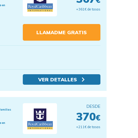
o en
+361€ de tasas
LLAMADME GRATIS
VER DETALLES
DESDE
familias
370
€
o en
+211€ de tasas