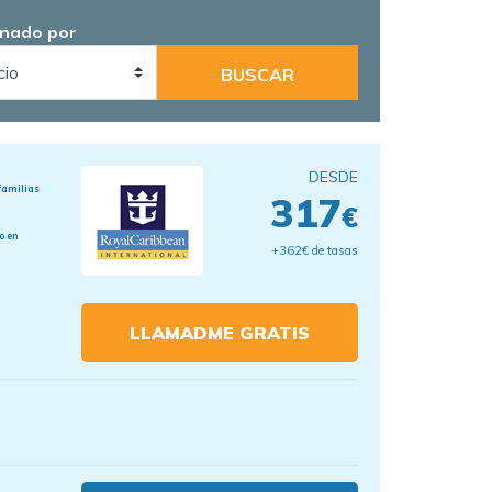
nado por
DESDE
familias
317
€
o en
+362€ de tasas
LLAMADME GRATIS