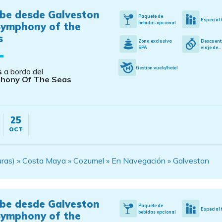
ibe desde Galveston
Paquete de
Especial 
bebidas opcional
Symphony of the
s
Zona exclusiva
Descuent
SPA
viaje de...
Gestión vuelo/hotel
s
a bordo del
hony Of The Seas
25
OCT
ras) » Costa Maya » Cozumel » En Navegación » Galveston
ibe desde Galveston
Paquete de
Especial 
bebidas opcional
Symphony of the