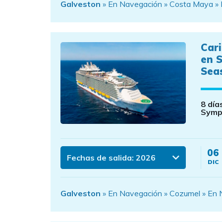
Galveston
» En Navegación » Costa Maya » 
Car
en 
Sea
8 día
Symp
06
Fechas de salida:
2026
DIC
Galveston
» En Navegación » Cozumel » En N